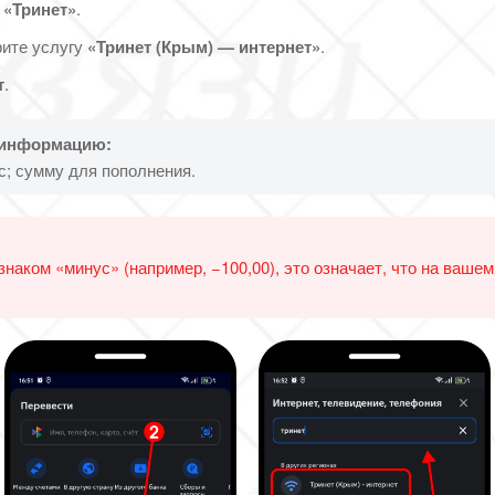
е
«Тринет»
.
рите услугу
«Тринет (Крым) — интернет»
.
т
.
 информацию:
; сумму для пополнения.
наком «минус» (например, −100,00), это означает, что на вашем